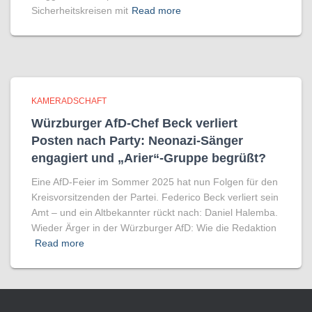
Sicherheitskreisen mit
Read more
KAMERADSCHAFT
Würzburger AfD-Chef Beck verliert
Posten nach Party: Neonazi-Sänger
engagiert und „Arier“-Gruppe begrüßt?
Eine AfD-Feier im Sommer 2025 hat nun Folgen für den
Kreisvorsitzenden der Partei. Federico Beck verliert sein
Amt – und ein Altbekannter rückt nach: Daniel Halemba.
Wieder Ärger in der Würzburger AfD: Wie die Redaktion
Read more