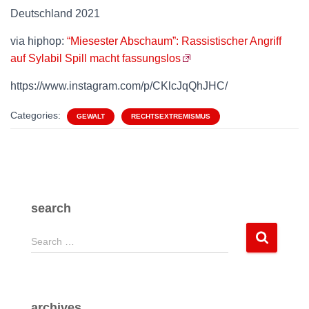
Deutschland 2021
via hiphop:
“Miesester Abschaum”: Rassistischer Angriff
auf Sylabil Spill macht fassungslos
https://www.instagram.com/p/CKlcJqQhJHC/
Categories:
GEWALT
RECHTSEXTREMISMUS
search
S
Search …
e
a
r
c
archives