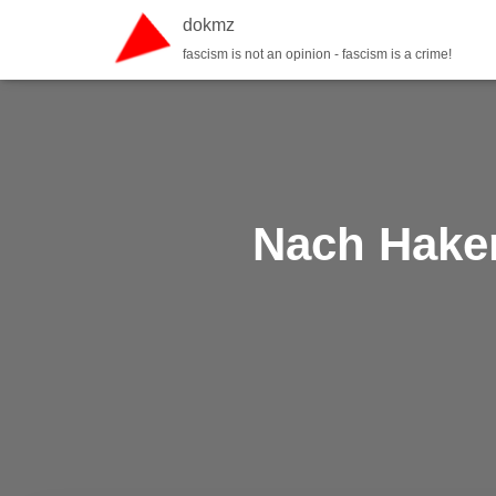
dokmz
fascism is not an opinion - fascism is a crime!
Nach Haken