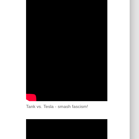
Tank vs. Tesla - smash fascism!