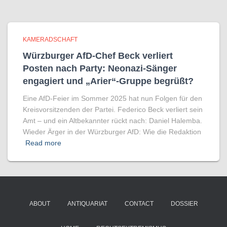
KAMERADSCHAFT
Würzburger AfD-Chef Beck verliert
Posten nach Party: Neonazi-Sänger
engagiert und „Arier“-Gruppe begrüßt?
Eine AfD-Feier im Sommer 2025 hat nun Folgen für den
Kreisvorsitzenden der Partei. Federico Beck verliert sein
Amt – und ein Altbekannter rückt nach: Daniel Halemba.
Wieder Ärger in der Würzburger AfD: Wie die Redaktion
Read more
ABOUT
ANTIQUARIAT
CONTACT
DOSSIER