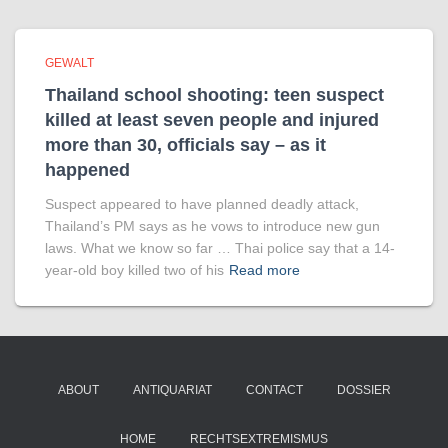
GEWALT
Thailand school shooting: teen suspect
killed at least seven people and injured
more than 30, officials say – as it
happened
Suspect appeared to have planned deadly attack,
Thailand’s PM says as he vows to introduce new gun
laws. What we know so far … Thai police say that a 14-
year-old boy killed two of his
Read more
ABOUT
ANTIQUARIAT
CONTACT
DOSSIER
HOME
RECHTSEXTREMISMUS