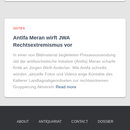
ANTIFA
Antifa Meran wirft JWA
Rechtsextremismus vor
In einer von Bildmaterial begleiteten Presseaussendung
übt die antifaschistische Initiative (Antifa) Meran scharfe
Kritik an Jürgen Wirth Anderlan. Wie Antifa schreibt,
würden „aktuelle Fotos und Videos enge Kontakte des
Kalterer Landtagsabgeordneten zur rechtsextremen
Gruppierung Aktverein
Read more
ABOUT
ANTIQUARIAT
CONTACT
DOSSIER