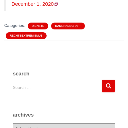
December 1, 2020
Categories:
DIENSTE
KAMERADSCHAFT
RECHTSEXTREMISMUS
search
S
Search …
e
a
r
c
archives
h
f
a