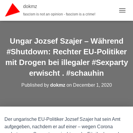
dokmz
fascism is not an opinion - fascism is a crime!
TOGGL
Ungar Jozsef Szajer – Während
#Shutdown: Rechter EU-Politiker
mit Drogen bei illegaler #Sexparty
erwischt . #schauhin
Published by
dokmz
on
December 1, 2020
Der ungarische EU-Politiker Jozsef Szajer hat sein Amt
aufgegeben, nachdem er auf einer – wegen Corona