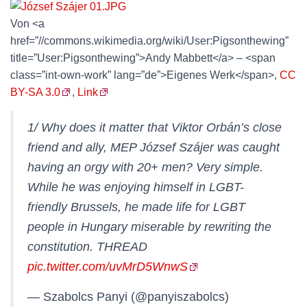
Von <a
href=”//commons.wikimedia.org/wiki/User:Pigsonthewing”
title=”User:Pigsonthewing”>Andy Mabbett</a> – <span
class=”int-own-work” lang=”de”>Eigenes Werk</span>,
CC
BY-SA 3.0
,
Link
1/ Why does it matter that Viktor Orbán’s close
friend and ally, MEP József Szájer was caught
having an orgy with 20+ men? Very simple.
While he was enjoying himself in LGBT-
friendly Brussels, he made life for LGBT
people in Hungary miserable by rewriting the
constitution. THREAD
pic.twitter.com/uvMrD5WnwS
— Szabolcs Panyi (@panyiszabolcs)