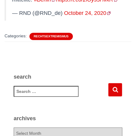
— RND (@RND_de)
October 24, 2020
Categories:
RECHTSEXTREMISMUS
search
S
e
a
r
c
archives
h
f
a
o