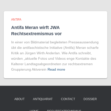
ANTIFA
Antifa Meran wirft JWA
Rechtsextremismus vor
In einer von Bildmaterial begleiteten Presseaussendung
übt die antifaschistische Initiative (Antifa) Meran scharfe
Kritik an Jürgen Wirth Anderlan. Wie Antifa schreibt,
würden „aktuelle Fotos und Videos enge Kontakte des
Kalterer Landtagsabgeordneten zur rechtsextremen
Gruppierung Aktverein
Read more
ABOUT
ANTIQUARIAT
CONTACT
DOSSIER