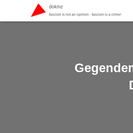
dokmz
fascism is not an opinion - fascism is a crime!
Gegendem