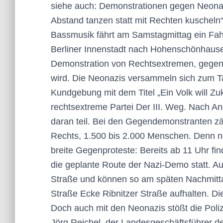
siehe auch: Demonstrationen gegen Neonazis 
Abstand tanzen statt mit Rechten kuscheln“
Bassmusik fährt am Samstagmittag ein Fa
Berliner Innenstadt nach Hohenschönhausen
Demonstration von Rechtsextremen, gegen d
wird. Die Neonazis versammeln sich zum Ta
Kundgebung mit dem Titel „Ein Volk will Zuk
rechtsextreme Partei Der III. Weg. Nach 
daran teil. Bei den Gegendemonstranten zäh
Rechts, 1.500 bis 2.000 Menschen. Denn n
breite Gegenproteste: Bereits ab 11 Uhr 
die geplante Route der Nazi-Demo statt. A
Straße und können so am späten Nachmitta
Straße Ecke Ribnitzer Straße aufhalten. 
Doch auch mit den Neonazis stößt die Poli
Jörg Reichel, der Landesgeschäftsführer de