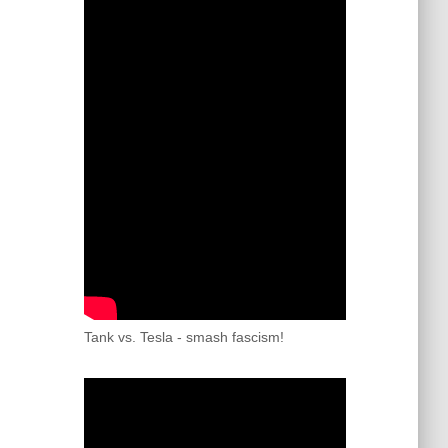
Tank vs. Tesla - smash fascism!