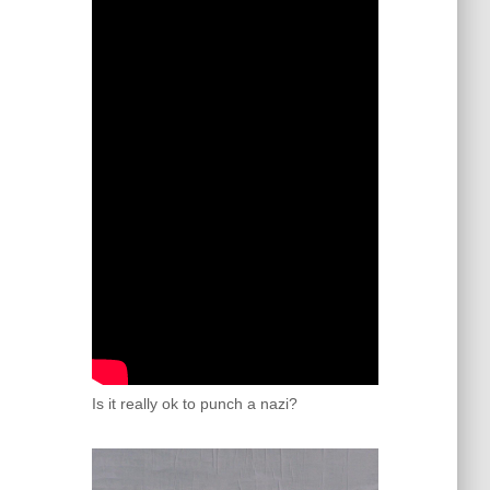
Is it really ok to punch a nazi?