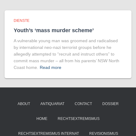
DIENSTE
Youth’s ‘mass murder scheme’
A vul­ner­able young man was groomed and rad­ic­al­ised
by inter­na­tional neo-nazi ter­ror­ist groups before he
allegedly attemp­ted to “recruit and instruct oth­ers” to
com­mit mass murder – all from his par­ents’ NSW North
Coast home.
Read more
ABOUT
ANTIQUARIAT
CONTACT
DOSSIER
HOME
RECHTSEXTREMISMUS
RECHTSEXTREMISMUS INTERNAT
REVISIONISMUS