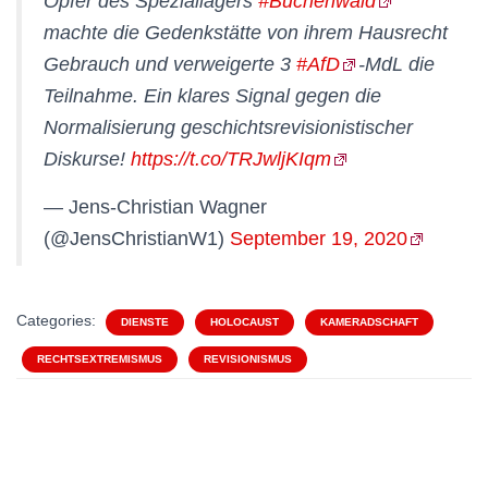
Opfer des Speziallagers
#Buchenwald
machte die Gedenkstätte von ihrem Hausrecht
Gebrauch und verweigerte 3
#AfD
-MdL die
Teilnahme. Ein klares Signal gegen die
Normalisierung geschichtsrevisionistischer
Diskurse!
https://t.co/TRJwljKIqm
— Jens-Christian Wagner
(@JensChristianW1)
September 19, 2020
Categories:
DIENSTE
HOLOCAUST
KAMERADSCHAFT
RECHTSEXTREMISMUS
REVISIONISMUS