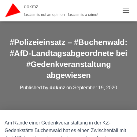
dokmz
fascism is not an opinion - fascism is a crime!
TOGGL
#Polizeieinsatz – #Buchenwald:
#AfD-Landtagsabgeordnete bei
#Gedenkveranstaltung
abgewiesen
Published by
dokmz
on
September 19, 2020
Am Rande einer Gedenkveranstaltung in der KZ-
Gedenkstätte Buchenwald hat es einen Zwischenfall mit