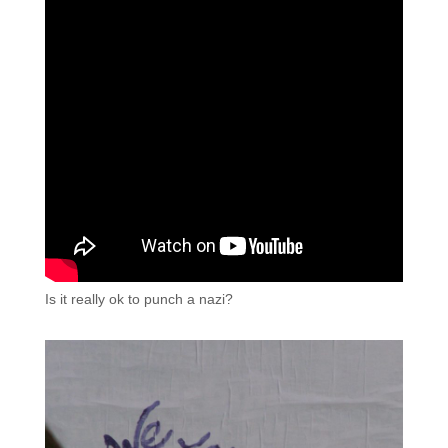
Is it really ok to punch a nazi?