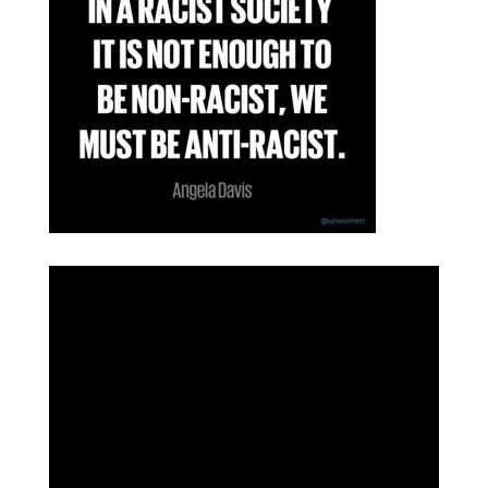
i
e
s