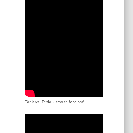
Tank vs. Tesla - smash fascism!