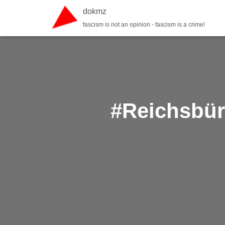
dokmz
fascism is not an opinion - fascism is a crime!
#Reichsbür