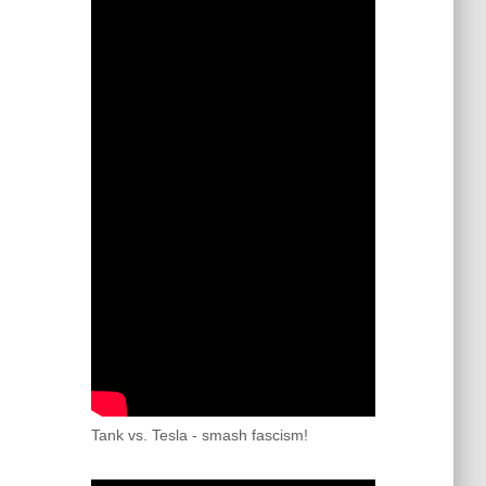
Tank vs. Tesla - smash fascism!