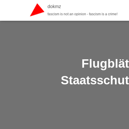
dokmz
fascism is not an opinion - fascism is a crime!
Flugblä
Staatsschut