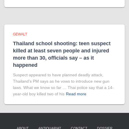
GEWALT
Thailand school shooting: teen suspect
killed at least seven people and injured
more than 30, officials say – as it
happened
Suspect appeared to have planned deadly attack,
Thailand’s PM says as he vows to introduce new gun
laws. What we know so far … Thai police say that a 14-
year-old boy killed two of his
Read more
ABOUT
ANTIQUARIAT
CONTACT
DOSSIER