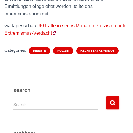
Ermittlungen eingeleitet worden, teilte das
Innenministerium mit.
via tagesschau:
40 Fälle in sechs Monaten Polizisten unter
Extremismus-Verdacht
Categories:
DIENSTE
POLIZEI
RECHTSEXTREMISMUS
search
S
Search …
e
a
r
c