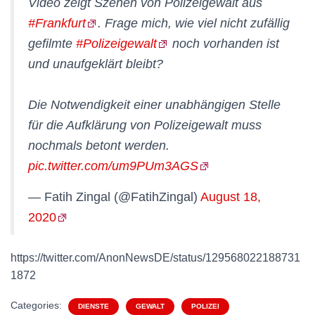
Video zeigt Szenen von Polizeigewalt aus
#Frankfurt
. Frage mich, wie viel nicht zufällig
gefilmte
#Polizeigewalt
noch vorhanden ist
und unaufgeklärt bleibt?
Die Notwendigkeit einer unabhängigen Stelle
für die Aufklärung von Polizeigewalt muss
nochmals betont werden.
pic.twitter.com/um9PUm3AGS
— Fatih Zingal (@FatihZingal)
August 18,
2020
https://twitter.com/AnonNewsDE/status/129568022188731
1872
Categories:
DIENSTE
GEWALT
POLIZEI