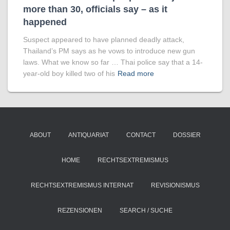
more than 30, officials say – as it
happened
Suspect appeared to have planned deadly attack,
Thailand’s PM says as he vows to introduce new gun
laws. What we know so far … Thai police say that a 14-
year-old boy killed two of his
Read more
ABOUT
ANTIQUARIAT
CONTACT
DOSSIER
HOME
RECHTSEXTREMISMUS
RECHTSEXTREMISMUS INTERNAT
REVISIONISMUS
REZENSIONEN
SEARCH / SUCHE