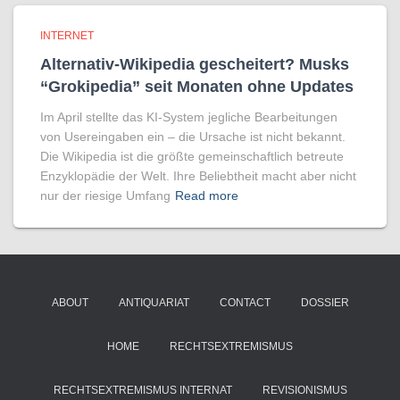
INTERNET
Alternativ-Wikipedia gescheitert? Musks
“Grokipedia” seit Monaten ohne Updates
Im April stellte das KI-System jegliche Bearbeitungen
von Usereingaben ein – die Ursache ist nicht bekannt.
Die Wikipedia ist die größte gemeinschaftlich betreute
Enzyklopädie der Welt. Ihre Beliebtheit macht aber nicht
nur der riesige Umfang
Read more
ABOUT
ANTIQUARIAT
CONTACT
DOSSIER
HOME
RECHTSEXTREMISMUS
RECHTSEXTREMISMUS INTERNAT
REVISIONISMUS