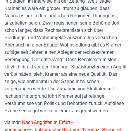
in Städten. Im Interview mit der Zeitung “Welt” sagte
Kramer, es wäre ein grober Irrtum zu glauben, dass
Neonazis nur in den ländlichen Regionen Thüringens
anzutreffen seien. Zwar registrierten seine Behörde dort
schon länger, dass Rechtsextremisten sich über
Siedlungs- und Wohnprojekte auszubreiten versuchen.
Aber auch in einer Erfurter Wohnsiedlung gibt es Kramer
zufolge seit Jahren einen Ableger der rechtsextremen
Vereinigung “Der dritte Weg”. Dass Rechtsextremisten
kürzlich direkt vor der Thüringer Staatskanzlei einen Angriff
verübt hätten, sieht Kramer als eine neue Qualität. Das
zeige, wie enthemmt in der Szene inzwischen
vorgegangen werde. Die Zunahme von Straftaten mit
rechtem Hintergrund führt Kramer auf jahrelange
Versäumnisse von Politik und Behörden zurück. Auf diese
Szene sei so gut wie kein Druck ausgeübt worden
via mdr:
Nach Angriffen in Erfurt –
Verfassungsschutzpräsident Kramer: “Neonazi-Szene ist