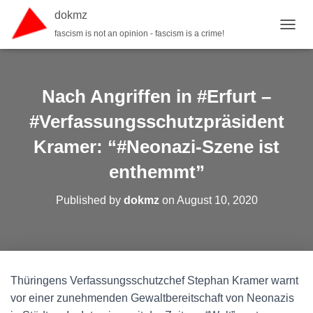
dokmz
fascism is not an opinion - fascism is a crime!
TOGGL
Nach Angriffen in #Erfurt –
#Verfassungsschutzpräsident
Kramer: “#Neonazi-Szene ist
enthemmt”
Published by
dokmz
on
August 10, 2020
Thüringens Verfassungsschutzchef Stephan Kramer warnt
vor einer zunehmenden Gewaltbereitschaft von Neonazis