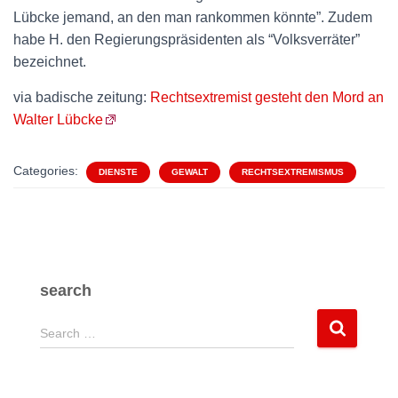
Lübcke jemand, an den man rankommen könnte”. Zudem
habe H. den Regierungspräsidenten als “Volksverräter”
bezeichnet.
via badische zeitung:
Rechtsextremist gesteht den Mord an
Walter Lübcke
Categories:
DIENSTE
GEWALT
RECHTSEXTREMISMUS
search
S
Search …
e
a
r