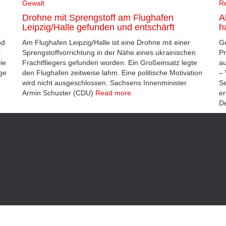
Gewalt
R
Drohne mit Sprengstoff am Flughafen
A
Leipzig/Halle gefunden und entschärft
h
nd
Am Flughafen Leipzig/Halle ist eine Drohne mit einer
Ge
t
Sprengstoffvorrichtung in der Nähe eines ukrainischen
Pr
ie
Frachtfliegers gefunden worden. Ein Großeinsatz legte
au
ge
den Flughafen zeitweise lahm. Eine politische Motivation
–
wird nicht ausgeschlossen. Sachsens Innenminister
Se
Armin Schuster (CDU)
Read more
er
D