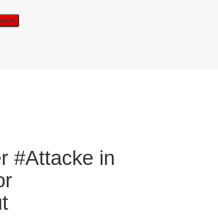
r #Attacke in
or
t