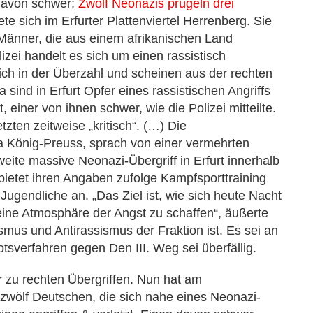
 davon schwer;
Zwölf Neonazis prügeln drei
ete sich im Erfurter Plattenviertel Herrenberg. Sie
e Männer, die aus einem afrikanischen Land
zei handelt es sich um einen rassistisch
lich in der Überzahl und scheinen aus der rechten
nd in Erfurt Opfer eines rassistischen Angriffs
einer von ihnen schwer, wie die Polizei mitteilte.
ten zeitweise „kritisch“. (…) Die
a König-Preuss, sprach von einer vermehrten
weite massive Neonazi-Übergriff in Erfurt innerhalb
 bietet ihren Angaben zufolge Kampfsporttraining
 Jugendliche an. „Das Ziel ist, wie sich heute Nacht
eine Atmosphäre der Angst zu schaffen“, äußerte
smus und Antirassismus der Fraktion ist. Es sei an
otsverfahren gegen Den III. Weg sei überfällig.
 zu rechten Übergriffen. Nun hat am
wölf Deutschen, die sich nahe eines Neonazi-