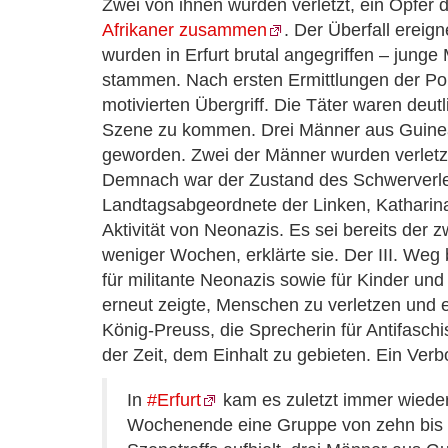
Zwei von ihnen wurden verletzt, ein Opfer
Afrikaner zusammen
. Der Überfall ereign
wurden in Erfurt brutal angegriffen – jung
stammen. Nach ersten Ermittlungen der Poli
motivierten Übergriff. Die Täter waren deut
Szene zu kommen. Drei Männer aus Guinea si
geworden. Zwei der Männer wurden verletzt, 
Demnach war der Zustand des Schwerverletz
Landtagsabgeordnete der Linken, Katharin
Aktivität von Neonazis. Es sei bereits der z
weniger Wochen, erklärte sie. Der III. Weg
für militante Neonazis sowie für Kinder und
erneut zeigte, Menschen zu verletzen und 
König-Preuss, die Sprecherin für Antifaschi
der Zeit, dem Einhalt zu gebieten. Ein Verb
In
#Erfurt
kam es zuletzt immer wieder
Wochenende eine Gruppe von zehn bis z