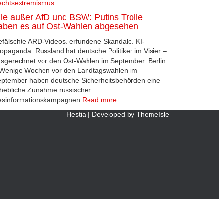
echtsextremismus
lle außer AfD und BSW: Putins Trolle
aben es auf Ost-Wahlen abgesehen
fälschte ARD-Videos, erfundene Skandale, KI-
opaganda: Russland hat deutsche Politiker im Visier –
sgerechnet vor den Ost-Wahlen im September. Berlin
 Wenige Wochen vor den Landtagswahlen im
ptember haben deutsche Sicherheitsbehörden eine
hebliche Zunahme russischer
esinformationskampagnen
Read more
Hestia | Developed by
ThemeIsle