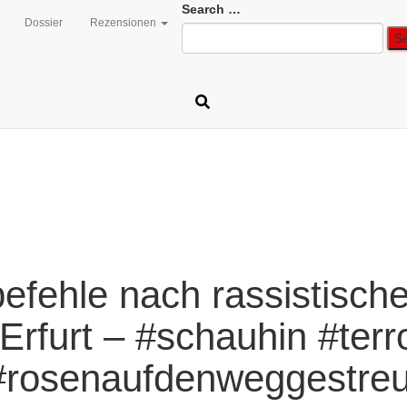
Search
Search …
Dossier
Rezensionen
for:
efehle nach rassistische
Erfurt – #schauhin #terr
#rosenaufdenweggestreu