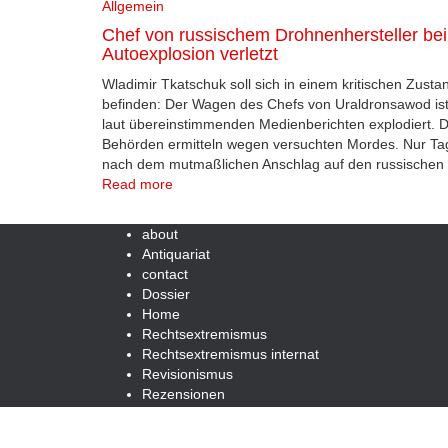
Allgemein
Chef von russischem Drohnenhersteller bei
Autoexplosion verletzt
Wladimir Tkatschuk soll sich in einem kritischen Zusta
befinden: Der Wagen des Chefs von Uraldronsawod is
laut übereinstimmenden Medienberichten explodiert. D
Behörden ermitteln wegen versuchten Mordes. Nur Ta
nach dem mutmaßlichen Anschlag auf den russischen
Read more
about
Antiquariat
contact
Dossier
Home
Rechtsextremismus
Rechtsextremismus internat
Revisionismus
Rezensionen
Search / Suche