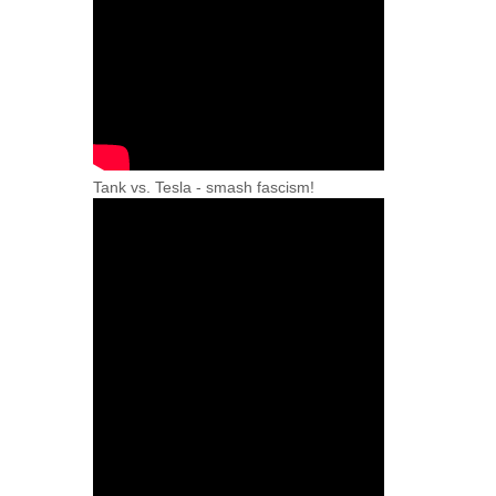
Tank vs. Tesla - smash fascism!