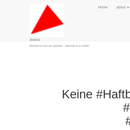
Home
about
dokmz
fascism is not an opinion - fascism is a crime!
Keine #Haftb
#