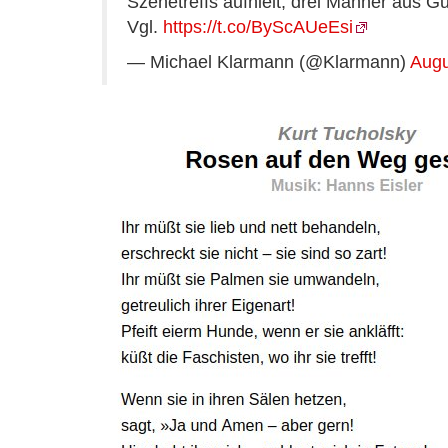
Szenetreffs aufhielt, drei Männer aus Gu
Vgl.
https://t.co/ByScAUeEsi
— Michael Klarmann (@Klarmann)
Augu