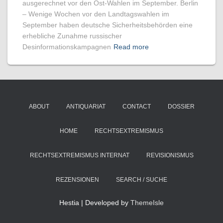
ausgerechnet vor den Ost-Wahlen im September. Berlin
– Wenige Wochen vor den Landtagswahlen im
September haben deutsche Sicherheitsbehörden eine
erhebliche Zunahme russischer
Desinformationskampagnen
Read more
ABOUT
ANTIQUARIAT
CONTACT
DOSSIER
HOME
RECHTSEXTREMISMUS
RECHTSEXTREMISMUS INTERNAT
REVISIONISMUS
REZENSIONEN
SEARCH / SUCHE
Hestia | Developed by
ThemeIsle