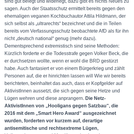
sind gut belegt und widerlegt, dazu gibt es nichts Neues zu
sagen. Auch der Staatsschutz ermittelt bereits gegen den
ehemaligen veganen Kochbuchautor Attila Hildmann, der
sich selbst als „ultrarechts“ bezeichnet und die in Teilen
bereits vom Verfassungsschutz beobachtete AfD als für ihn
nicht „deutsch national“ genug (mehr dazu).
Dementsprechend extremistisch sind seine Methoden:
Kürzlich forderte er die Todesstrafe gegen Volker Beck, die
er durchsetzen wollte, wenn er wohl die BRD gestürzt
habe. Auch fantasiert er von einem Bürgerkrieg und zählt
Personen auf, die er hinrichten lassen will Wie wir bereits
berichteten, beinhaltet das auch, dass er Kopfgelder auf
AktivistInnen aussetzt, die sich gegen seine Hetze und
Lügen wehren und diese anprangern.
Die Netz-
AktivistInnen von „Hooligans gegen Satzbau“, die
2016 mit dem „Smart Hero Award“ ausgezeichnet
wurden, forderten vor kurzem auf, derartige
antisemitische und rechtsextreme Lügen,