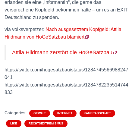
erfanden sie eine „Informantin“, die gerne das
versprochene Kopfgeld bekommen hätte – um es an EXIT
Deutschland zu spenden.
via volksverpetzer:
Nach ausgesetztem Kopfgeld: Attila
Hildmann von HoGeSatzbau blamiert
Attila Hildmann zerstört die HoGeSatzbau
https://twitter.com/hogesatzbau/status/1284745566988247
041
https://twitter.com/hogesatzbau/status/1284782235514744
833
Categories:
GEWALT
INTERNET
KAMERADSCHAFT
LIKE
RECHTSEXTREMISMUS