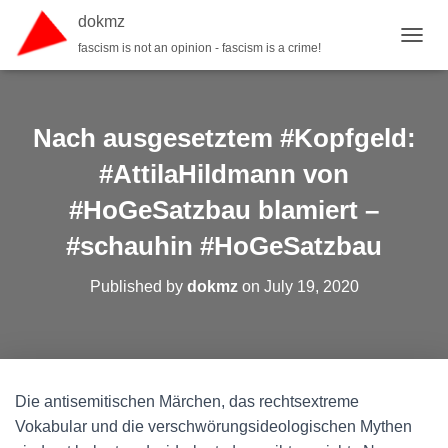
dokmz
fascism is not an opinion - fascism is a crime!
TOGGL
Nach ausgesetztem #Kopfgeld:
#AttilaHildmann von
#HoGeSatzbau blamiert –
#schauhin #HoGeSatzbau
Published by
dokmz
on
July 19, 2020
Die antisemitischen Märchen, das rechtsextreme
Vokabular und die verschwörungsideologischen Mythen