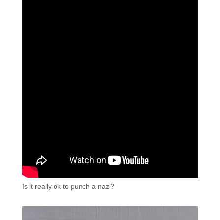
Is it really ok to punch a nazi?