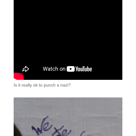
Is it really ok to punch a nazi?