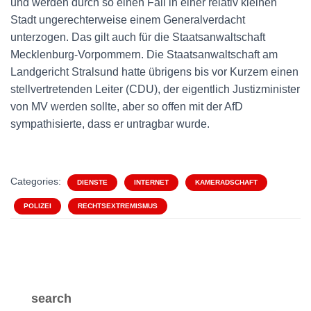
und werden durch so einen Fall in einer relativ kleinen
Stadt ungerechterweise einem Generalverdacht
unterzogen. Das gilt auch für die Staatsanwaltschaft
Mecklenburg-Vorpommern. Die Staatsanwaltschaft am
Landgericht Stralsund hatte übrigens bis vor Kurzem einen
stellvertretenden Leiter (CDU), der eigentlich Justizminister
von MV werden sollte, aber so offen mit der AfD
sympathisierte, dass er untragbar wurde.
Categories:
DIENSTE
INTERNET
KAMERADSCHAFT
POLIZEI
RECHTSEXTREMISMUS
search