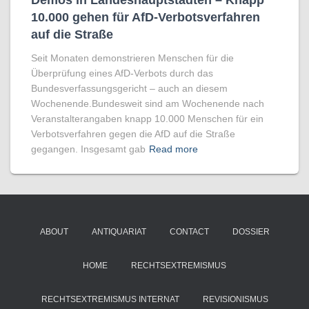
Demos in Landeshauptstädten – Knapp
10.000 gehen für AfD-Verbotsverfahren
auf die Straße
Seit Monaten demonstrieren Menschen für die
Überprüfung eines AfD-Verbots durch das
Bundesverfassungsgericht – auch an diesem
Wochenende.Bundesweit sind am Wochenende nach
Veranstalterangaben knapp 10.000 Menschen für ein
Verbotsverfahren gegen die AfD auf die Straße
gegangen. Insgesamt gab
Read more
ABOUT
ANTIQUARIAT
CONTACT
DOSSIER
HOME
RECHTSEXTREMISMUS
RECHTSEXTREMISMUS INTERNAT
REVISIONISMUS