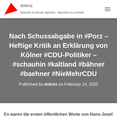
dokmz
fascism is not an opinion - fascism is a crime!
TOGGL
Nach Schussabgabe in #Porz –
Heftige Kritik an Erklärung von
Kölner #CDU-Politiker –
#schauhin #kaltland #bähner
#baehner #NieMehrCDU
Published by
dokmz
on
February 14, 2020
Es waren die ersten öffentlichen Worte von Hans-Josef