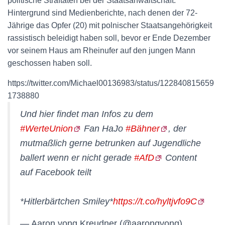
politische Straftaten bei der Staatsanwaltschaft.
Hintergrund sind Medienberichte, nach denen der 72-
Jährige das Opfer (20) mit polnischer Staatsangehörigkeit
rassistisch beleidigt haben soll, bevor er Ende Dezember
vor seinem Haus am Rheinufer auf den jungen Mann
geschossen haben soll.
https://twitter.com/Michael00136983/status/122840815659
1738880
Und hier findet man Infos zu dem
#WerteUnion
Fan HaJo
#Bähner
, der
mutmaßlich gerne betrunken auf Jugendliche
ballert wenn er nicht gerade
#AfD
Content
auf Facebook teilt
*Hitlerbärtchen Smiley*
https://t.co/hyltjvfo9C
— Aaron vong Kreudner (@aarongvong)