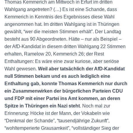
Thomas Kemmerich am Mittwoch in Erfurt im dritten
Wahlgang angetreten? (…) Es ist eine Schande, dass
Kemmerich in Kenntnis des Ergebnisses diese Wahl
angenommen hat. Im dritten Wahlgang ist in Thüringen
gewählt, “wer die meisten Stimmen erhält”. Der Landtag
besteht aus 90 Abgeordneten. Hätte – nur als Beispiel –
der AfD-Kandidat in diesem dritten Wahlgang 22 Stimmen
erhalten, Ramelow 20, Kemmerich 26; der Rest
Enthaltungen: Es wäre eine zwar kuriose, aber seriöse
Wahl gewesen.
Weil aber tatsächlich der AfD-Kandidat
null Stimmen bekam und es auch lediglich eine
Enthaltung gab, konnte Thomas Kemmerich nur durch
ein Zusammenwirken der bürgerlichen Parteien CDU
und FDP mit einer Partei ins Amt kommen, an deren
Spitze in Thüringen ein Nazi steht
. Noch mal zur
Erinnerung: Höcke ist der Mann, der Vokabeln wie
“Denkmal der Schande”, “tausendjährige Zukunft”,
“wohltemperierte Grausamkeit”, “vollständiger Sieg der