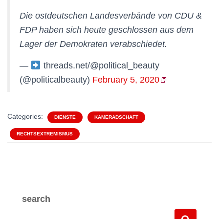
Die ostdeutschen Landesverbände von CDU &
FDP haben sich heute geschlossen aus dem
Lager der Demokraten verabschiedet.
—
threads.net/@political_beauty
(@politicalbeauty)
February 5, 2020
Categories:
DIENSTE
KAMERADSCHAFT
RECHTSEXTREMISMUS
search
S