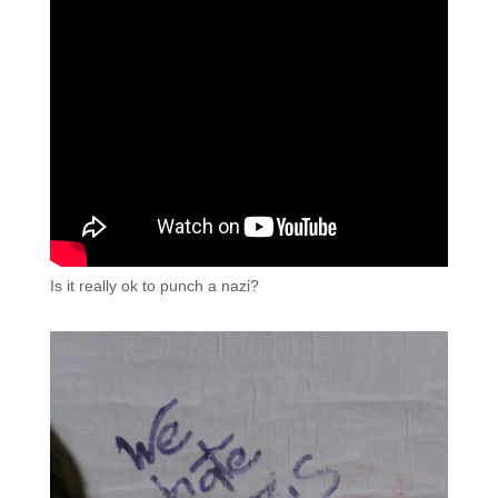
Is it really ok to punch a nazi?