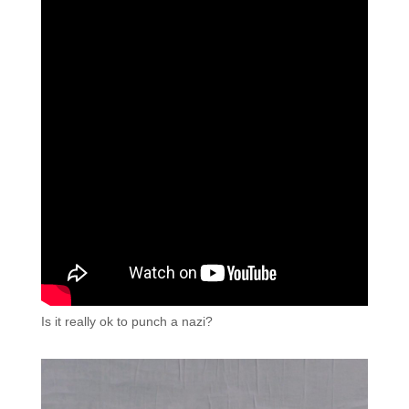
Is it really ok to punch a nazi?