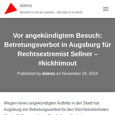
dokmz
fascism is not an opinion - fascism is a crime!
TOGGL
Vor angekündigtem Besuch:
Betretungsverbot in Augsburg für
Rechtsextremist Sellner –
#kickhimout
Published by
dokmz
on
November 29, 2024
Wegen eines angekündigten Auftritts in der Stadt hat
Augsburg ein Betretungsverbot für den Rechtsextremisten