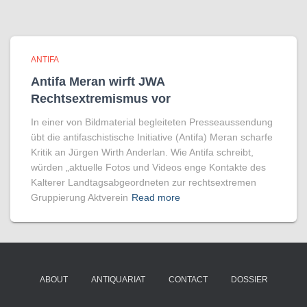
ANTIFA
Antifa Meran wirft JWA
Rechtsextremismus vor
In einer von Bildmaterial begleiteten Presseaussendung
übt die antifaschistische Initiative (Antifa) Meran scharfe
Kritik an Jürgen Wirth Anderlan. Wie Antifa schreibt,
würden „aktuelle Fotos und Videos enge Kontakte des
Kalterer Landtagsabgeordneten zur rechtsextremen
Gruppierung Aktverein
Read more
ABOUT
ANTIQUARIAT
CONTACT
DOSSIER