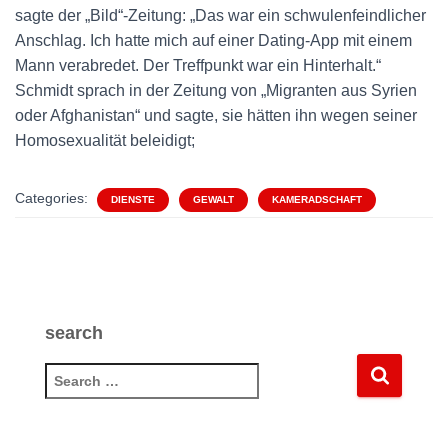
sagte der „Bild“-Zeitung: „Das war ein schwulenfeindlicher
Anschlag. Ich hatte mich auf einer Dating-App mit einem
Mann verabredet. Der Treffpunkt war ein Hinterhalt.“
Schmidt sprach in der Zeitung von „Migranten aus Syrien
oder Afghanistan“ und sagte, sie hätten ihn wegen seiner
Homosexualität beleidigt;
Categories:
DIENSTE
GEWALT
KAMERADSCHAFT
search
S
e
a
r