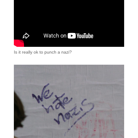
Is it really ok to punch a nazi?