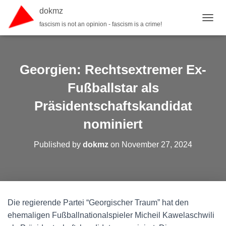
dokmz
fascism is not an opinion - fascism is a crime!
TOGGL
Georgien: Rechtsextremer Ex-
Fußballstar als
Präsidentschaftskandidat
nominiert
Published by
dokmz
on
November 27, 2024
Die regierende Partei “Georgischer Traum” hat den
ehemaligen Fußballnationalspieler Micheil Kawelaschwili