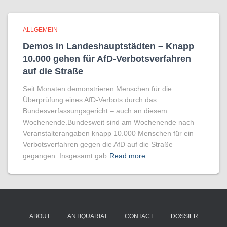
ALLGEMEIN
Demos in Landeshauptstädten – Knapp
10.000 gehen für AfD-Verbotsverfahren
auf die Straße
Seit Monaten demonstrieren Menschen für die
Überprüfung eines AfD-Verbots durch das
Bundesverfassungsgericht – auch an diesem
Wochenende.Bundesweit sind am Wochenende nach
Veranstalterangaben knapp 10.000 Menschen für ein
Verbotsverfahren gegen die AfD auf die Straße
gegangen. Insgesamt gab
Read more
ABOUT
ANTIQUARIAT
CONTACT
DOSSIER