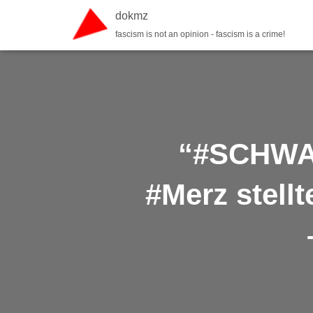
dokmz
fascism is not an opinion - fascism is a crime!
“#SCHWA
#Merz stell