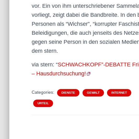
vor. Ein von ihm unterschriebener Sammel
vorliegt, zeigt dabei die Bandbreite. In d
Personen als “Wichser”, “korrupter Faschist
Beleidigungen, die auch jenseits des Netzes
gegen seine Person in den sozialen Medien s
dem stern.
via stern: “
SCHWACHKOPF”-DEBATTE Friedric
– Hausdurchsuchung!
Categories:
DIENSTE
GEWALT
INTERNET
URTEIL