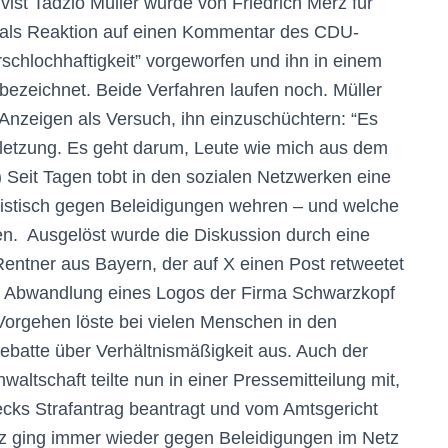
ist Tadzio Müller wurde von Friedrich Merz für
e als Reaktion auf einen Kommentar des CDU-
schlochhaftigkeit” vorgeworfen und ihn in einem
 bezeichnet. Beide Verfahren laufen noch. Müller
e Anzeigen als Versuch, ihn einzuschüchtern: “Es
rletzung. Es geht darum, Leute wie mich aus dem
 Seit Tagen tobt in den sozialen Netzwerken eine
juristisch gegen Beleidigungen wehren – und welche
n. Ausgelöst wurde die Diskussion durch eine
ntner aus Bayern, der auf X einen Post retweetet
in Abwandlung eines Logos der Firma Schwarzkopf
orgehen löste bei vielen Menschen in den
batte über Verhältnismäßigkeit aus. Auch der
waltschaft teilte nun in einer Pressemitteilung mit,
cks Strafantrag beantragt und vom Amtsgericht
z ging immer wieder gegen Beleidigungen im Netz