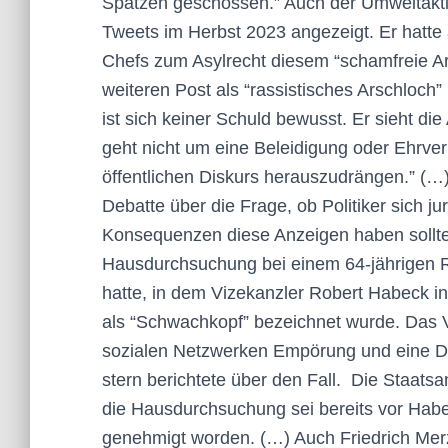
Spatzen geschossen.” Auch der Umweltaktiv
Tweets im Herbst 2023 angezeigt. Er hatt
Chefs zum Asylrecht diesem “schamfreie Ar
weiteren Post als “rassistisches Arschloch”
ist sich keiner Schuld bewusst. Er sieht di
geht nicht um eine Beleidigung oder Ehrve
öffentlichen Diskurs herauszudrängen.” (…)
Debatte über die Frage, ob Politiker sich 
Konsequenzen diese Anzeigen haben sollte
Hausdurchsuchung bei einem 64-jährigen Re
hatte, in dem Vizekanzler Robert Habeck 
als “Schwachkopf” bezeichnet wurde. Das V
sozialen Netzwerken Empörung und eine De
stern berichtete über den Fall. Die Staatsan
die Hausdurchsuchung sei bereits vor Habe
genehmigt worden. (…) Auch Friedrich Mer