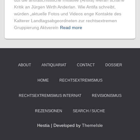
übt die antifaschistische Initiative (Antifa) Meran scharfe
Kritik an Jürgen Wirth Anderlan. Wie Antifa schreibt,
würden „aktuelle Fotos und Videos enge Kontakte des
Kalterer Landtagsabgeordneten zur rechtsextremen
Gruppierung Aktverein
Read more
ABOUT
ANTIQUARIAT
CONTACT
DOSSIER
HOME
RECHTSEXTREMISMUS
RECHTSEXTREMISMUS INTERNAT
REVISIONISMUS
REZENSIONEN
SEARCH / SUCHE
Hestia | Developed by
ThemeIsle