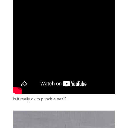
Is it really ok to punch a nazi?