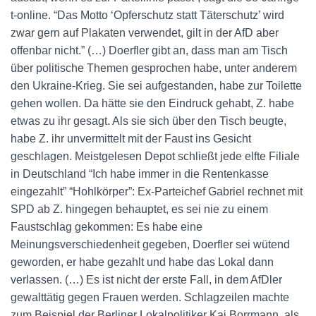
t-online. “Das Motto ‘Opferschutz statt Täterschutz’ wird
zwar gern auf Plakaten verwendet, gilt in der AfD aber
offenbar nicht.” (…) Doerfler gibt an, dass man am Tisch
über politische Themen gesprochen habe, unter anderem
den Ukraine-Krieg. Sie sei aufgestanden, habe zur Toilette
gehen wollen. Da hätte sie den Eindruck gehabt, Z. habe
etwas zu ihr gesagt. Als sie sich über den Tisch beugte,
habe Z. ihr unvermittelt mit der Faust ins Gesicht
geschlagen. Meistgelesen Depot schließt jede elfte Filiale
in Deutschland “Ich habe immer in die Rentenkasse
eingezahlt” “Hohlkörper”: Ex-Parteichef Gabriel rechnet mit
SPD ab Z. hingegen behauptet, es sei nie zu einem
Faustschlag gekommen: Es habe eine
Meinungsverschiedenheit gegeben, Doerfler sei wütend
geworden, er habe gezahlt und habe das Lokal dann
verlassen. (…) Es ist nicht der erste Fall, in dem AfDler
gewalttätig gegen Frauen werden. Schlagzeilen machte
zum Beispiel der Berliner Lokalpolitiker Kai Borrmann, als