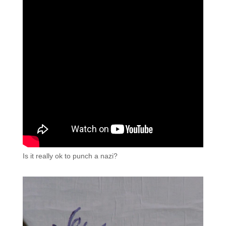
Is it really ok to punch a nazi?