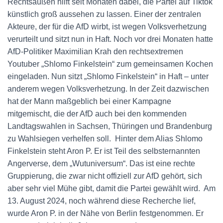
Rechtsaußen hilft seit Monaten dabei, die Partei auf Tiktok
künstlich groß aussehen zu lassen. Einer der zentralen
Akteure, der für die AfD wirbt, ist wegen Volksverhetzung
verurteilt und sitzt nun in Haft. Noch vor drei Monaten hatte
AfD-Politiker Maximilian Krah den rechtsextremen
Youtuber „Shlomo Finkelstein“ zum gemeinsamen Kochen
eingeladen. Nun sitzt „Shlomo Finkelstein“ in Haft – unter
anderem wegen Volksverhetzung. In der Zeit dazwischen
hat der Mann maßgeblich bei einer Kampagne
mitgemischt, die der AfD auch bei den kommenden
Landtagswahlen in Sachsen, Thüringen und Brandenburg
zu Wahlsiegen verhelfen soll. Hinter dem Alias Shlomo
Finkelstein steht Aron P. Er ist Teil des selbsternannten
Angerverse, dem „Wutuniversum“. Das ist eine rechte
Gruppierung, die zwar nicht offiziell zur AfD gehört, sich
aber sehr viel Mühe gibt, damit die Partei gewählt wird. Am
13. August 2024, noch während diese Recherche lief,
wurde Aron P. in der Nähe von Berlin festgenommen. Er