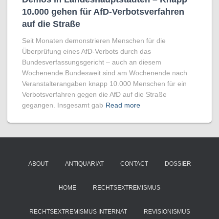
10.000 gehen für AfD-Verbotsverfahren
auf die Straße
Seit Monaten demonstrieren Menschen für die
Überprüfung eines AfD-Verbots durch das
Bundesverfassungsgericht – auch an diesem
Wochenende.Bundesweit sind am Wochenende nach
Veranstalterangaben knapp 10.000 Menschen für ein
Verbotsverfahren gegen die AfD auf die Straße
gegangen. Insgesamt gab
Read more
ABOUT
ANTIQUARIAT
CONTACT
DOSSIER
HOME
RECHTSEXTREMISMUS
RECHTSEXTREMISMUS INTERNAT
REVISIONISMUS