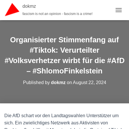
dokmz
fascism is not an opinion - fascism is a crime!
TOGGL
Organisierter Stimmenfang auf
#Tiktok: Verurteilter
#Volksverhetzer wirbt für die #AfD
– #ShlomoFinkelstein
Published by
dokmz
on
August 22, 2024
Die AfD schart vor den Landtagswahlen Unterstützer um
sich. Ein zwielichtiges Netzwerk aus Aktivisten von