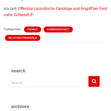
via zeit:
Offenbar rassistische Gesänge und Angriff bei Fest
nahe Schwedt
Categories:
GEWALT
KAMERADSCHAFT
RECHTSEXTREMISMUS
search
S
Search …
e
a
r
c
archives
h