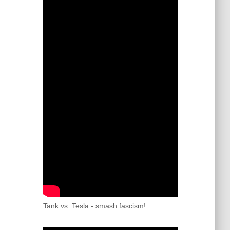
Tank vs. Tesla - smash fascism!