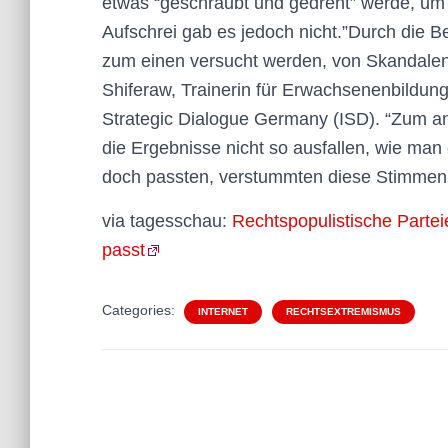
etwas “geschraubt und gedreht” werde, um d
Aufschrei gab es jedoch nicht.”Durch die 
zum einen versucht werden, von Skandalen
Shiferaw, Trainerin für Erwachsenenbildung
Strategic Dialogue Germany (ISD). “Zum an
die Ergebnisse nicht so ausfallen, wie man
doch passten, verstummten diese Stimmen 
via tagesschau:
Rechtspopulistische Parte
passt
Categories:
INTERNET
RECHTSEXTREMISMUS