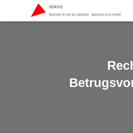
dokmz
fascism is not an opinion - fascism is a crime!
Rech
Betrugsvor