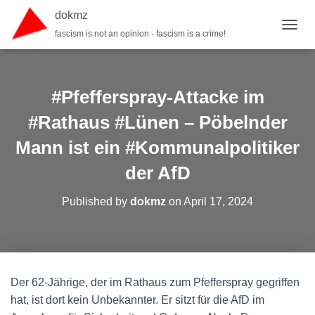
dokmz
fascism is not an opinion - fascism is a crime!
TOGGL
#Pfefferspray-Attacke im
#Rathaus #Lünen – Pöbelnder
Mann ist ein #Kommunalpolitiker
der AfD
Published by
dokmz
on
April 17, 2024
Der 62-Jährige, der im Rathaus zum Pfefferspray gegriffen
hat, ist dort kein Unbekannter. Er sitzt für die AfD im