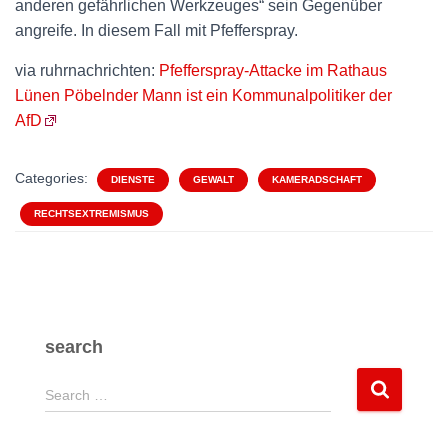
anderen gefährlichen Werkzeuges“ sein Gegenüber
angreife. In diesem Fall mit Pfefferspray.
via ruhrnachrichten:
Pfefferspray-Attacke im Rathaus
Lünen Pöbelnder Mann ist ein Kommunalpolitiker der
AfD
Categories:
DIENSTE
GEWALT
KAMERADSCHAFT
RECHTSEXTREMISMUS
search
S
Search …
e
a