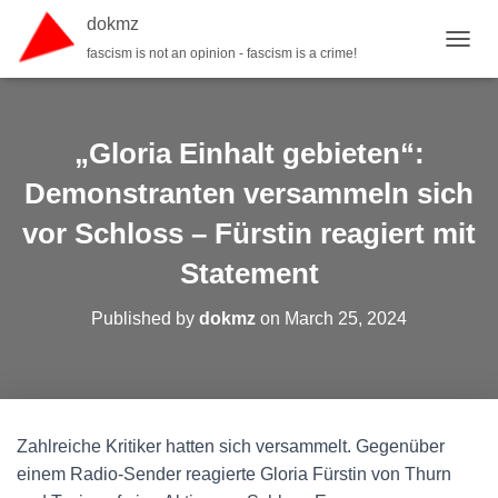
dokmz
fascism is not an opinion - fascism is a crime!
TOGGL
„Gloria Einhalt gebieten“:
Demonstranten versammeln sich
vor Schloss – Fürstin reagiert mit
Statement
Published by
dokmz
on
March 25, 2024
Zahlreiche Kritiker hatten sich versammelt. Gegenüber
einem Radio-Sender reagierte Gloria Fürstin von Thurn