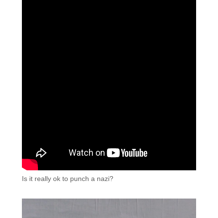
Is it really ok to punch a nazi?