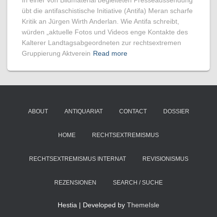
In einer von Bildmaterial begleiteten Presseaussendung
übt die antifaschistische Initiative (Antifa) Meran scharfe
Kritik an Jürgen Wirth Anderlan. Wie Antifa schreibt,
würden „aktuelle Fotos und Videos enge Kontakte des
Kalterer Landtagsabgeordneten zur rechtsextremen
Gruppierung Aktverein
Read more
ABOUT
ANTIQUARIAT
CONTACT
DOSSIER
HOME
RECHTSEXTREMISMUS
RECHTSEXTREMISMUS INTERNAT
REVISIONISMUS
REZENSIONEN
SEARCH / SUCHE
Hestia | Developed by
ThemeIsle