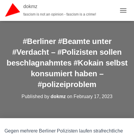
dokmz
fascism is not an opinion - fascism is a crime!
TOGGL
#Berliner #Beamte unter
#Verdacht – #Polizisten sollen
beschlagnahmtes #Kokain selbst
konsumiert haben –
#polizeiproblem
Published by
dokmz
on
February 17, 2023
Gegen mehrere Berliner Polizisten laufen strafrechtliche