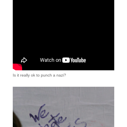
Is it really ok to punch a nazi?