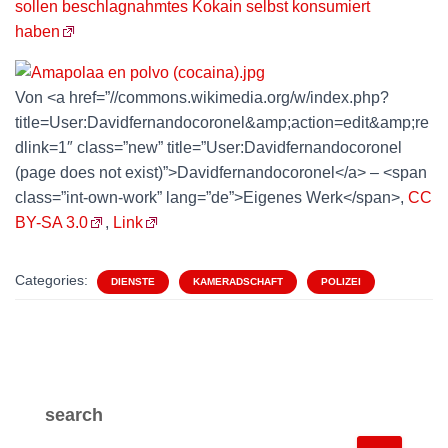
sollen beschlagnahmtes Kokain selbst konsumiert
haben
Von <a href=”//commons.wikimedia.org/w/index.php?
title=User:Davidfernandocoronel&amp;action=edit&amp;re
dlink=1″ class=”new” title=”User:Davidfernandocoronel
(page does not exist)”>Davidfernandocoronel</a> – <span
class=”int-own-work” lang=”de”>Eigenes Werk</span>,
CC
BY-SA 3.0
,
Link
Categories:
DIENSTE
KAMERADSCHAFT
POLIZEI
search