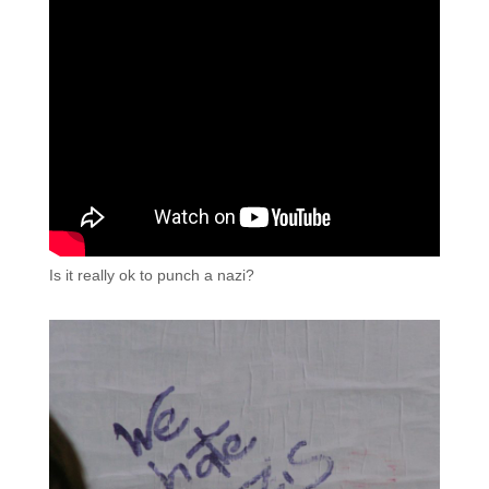
Is it really ok to punch a nazi?