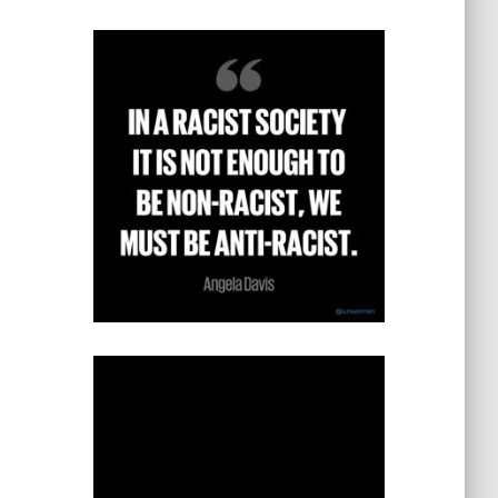
s
t
e
g
o
r
i
e
s