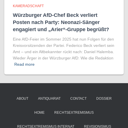
KAMERADSCHAFT
Würzburger AfD-Chef Beck verliert
Posten nach Party: Neonazi-Sänger
engagiert und „Arier“-Gruppe begrüßt?
Eine AfD-Feier im Sommer 2025 hat nun Folgen für den
Kreisvorsitzenden der Partei. Federico Beck verliert sein
Amt – und ein Altbekannter rückt nach: Daniel Halemba.
Wieder Ärger in der Würzburger AfD: Wie die Redaktion
Read more
ABOUT
ANTIQUARIAT
CONTACT
DOSSIER
HOME
RECHTSEXTREMISMUS
RECHTSEXTREMISMUS INTERNAT
REVISIONISMUS