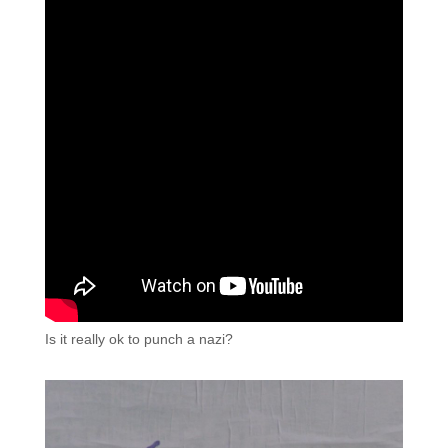
Is it really ok to punch a nazi?