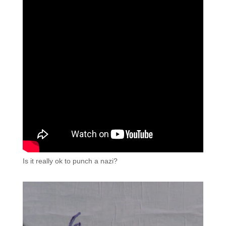
Is it really ok to punch a nazi?