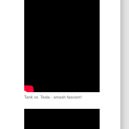
Tank vs. Tesla - smash fascism!