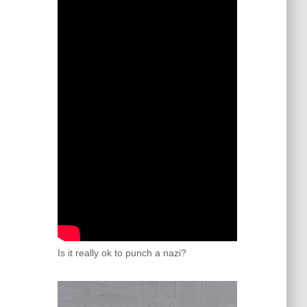
Is it really ok to punch a nazi?