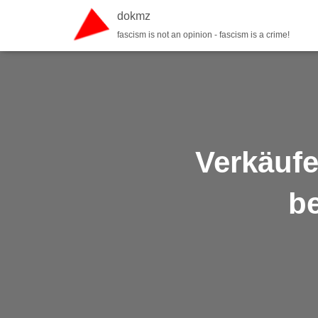
dokmz
fascism is not an opinion - fascism is a crime!
Verkäufe
be