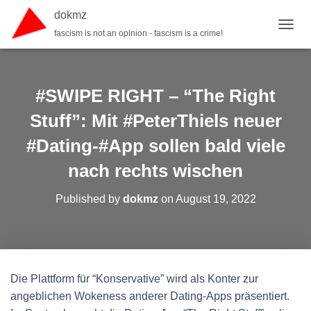
dokmz
fascism is not an opinion - fascism is a crime!
TOGGL
#SWIPE RIGHT – “The Right
Stuff”: Mit #PeterThiels neuer
#Dating-#App sollen bald viele
nach rechts wischen
Published by
dokmz
on
August 19, 2022
Die Plattform für “Konservative” wird als Konter zur
angeblichen Wokeness anderer Dating-Apps präsentiert.