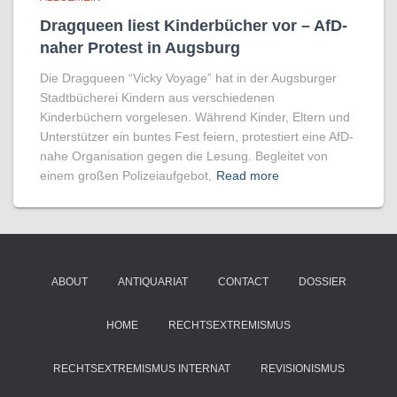
Dragqueen liest Kinderbücher vor – AfD-
naher Protest in Augsburg
Die Dragqueen “Vicky Voyage” hat in der Augsburger
Stadtbücherei Kindern aus verschiedenen
Kinderbüchern vorgelesen. Während Kinder, Eltern und
Unterstützer ein buntes Fest feiern, protestiert eine AfD-
nahe Organisation gegen die Lesung. Begleitet von
einem großen Polizeiaufgebot,
Read more
ABOUT
ANTIQUARIAT
CONTACT
DOSSIER
HOME
RECHTSEXTREMISMUS
RECHTSEXTREMISMUS INTERNAT
REVISIONISMUS