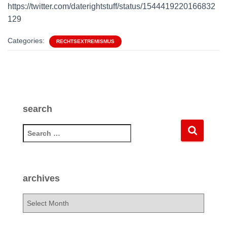
https://twitter.com/daterightstuff/status/1544419220166832
129
Categories:
RECHTSEXTREMISMUS
search
S
e
a
r
c
archives
h
f
a
o
r
r
c