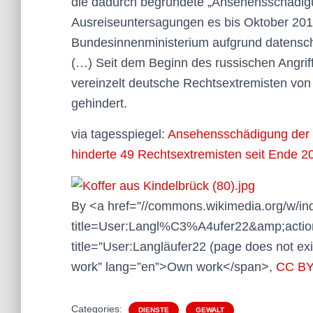
die dadurch begründete „Ansehensschädigu
Ausreiseuntersagungen es bis Oktober 201
Bundesinnenministerium aufgrund datenschut
(…) Seit dem Beginn des russischen Angri
vereinzelt deutsche Rechtsextremisten von 
gehindert.
via tagesspiegel:
Ansehensschädigung der 
hinderte 49 Rechtsextremisten seit Ende 2
By <a href=”//commons.wikimedia.org/w/in
title=User:Langl%C3%A4ufer22&amp;action
title=”User:Langläufer22 (page does not ex
work” lang=”en”>Own work</span>,
CC BY
Categories:
DIENSTE
GEWALT