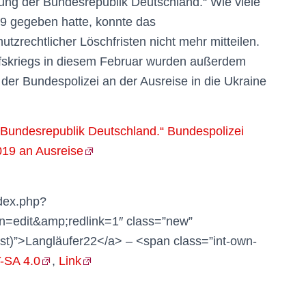
ng der Bundesrepublik Deutschland.“ Wie viele
9 gegeben hatte, konnte das
zrechtlicher Löschfristen nicht mehr mitteilen.
ffskriegs in diesem Februar wurden außerdem
der Bundespolizei an der Ausreise in die Ukraine
Bundesrepublik Deutschland.“ Bundespolizei
019 an Ausreise
dex.php?
=edit&amp;redlink=1″ class=”new”
ist)”>Langläufer22</a> – <span class=”int-own-
-SA 4.0
,
Link