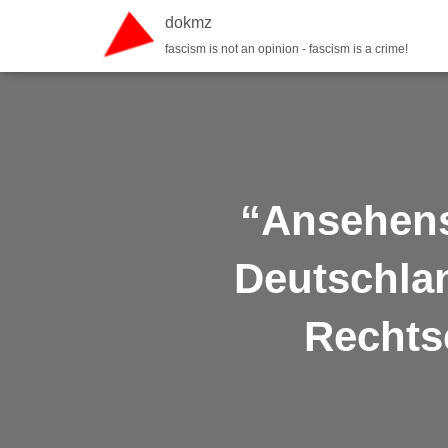
dokmz
fascism is not an opinion - fascism is a crime!
“Ansehens
Deutschlan
Rechts