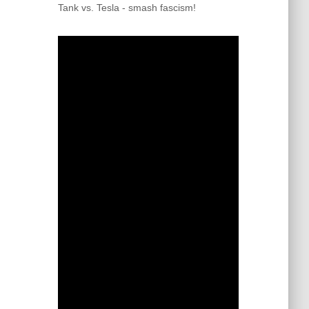
Tank vs. Tesla - smash fascism!