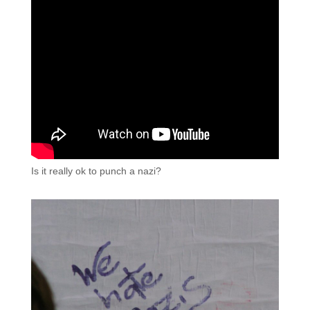
Is it really ok to punch a nazi?