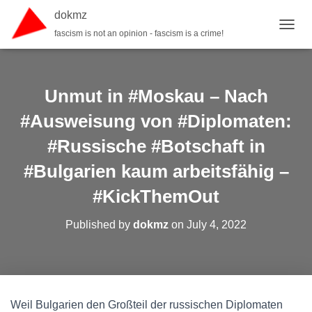
dokmz
fascism is not an opinion - fascism is a crime!
TOGGL
Unmut in #Moskau – Nach
#Ausweisung von #Diplomaten:
#Russische #Botschaft in
#Bulgarien kaum arbeitsfähig –
#KickThemOut
Published by
dokmz
on
July 4, 2022
Weil Bulgarien den Großteil der russischen Diplomaten