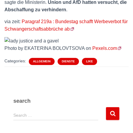
sagte die Ministerin.
Union und AfD hatten versucht, die
Abschaffung zu verhindern
.
via zeit:
Paragraf 219a : Bundestag schafft Werbeverbot für
Schwangerschaftsabbrüche ab
Photo by EKATERINA BOLOVTSOVA on
Pexels.com
Categories:
ALLGEMEIN
DIENSTE
LIKE
search
S
Search …
e
a
r