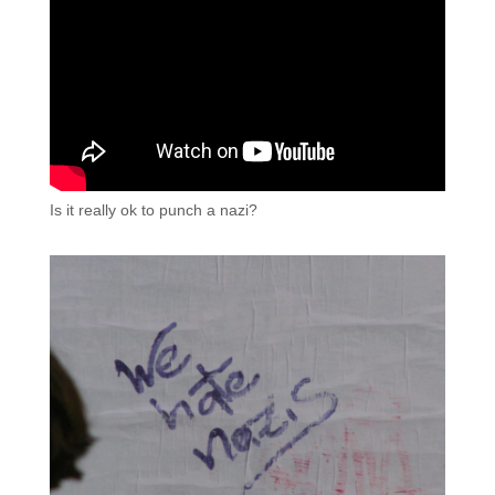
Is it really ok to punch a nazi?