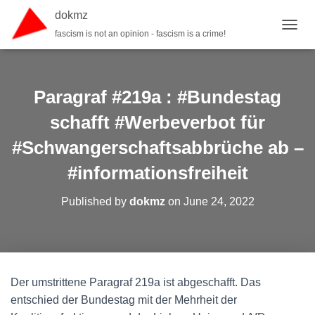
dokmz
fascism is not an opinion - fascism is a crime!
TOGGL
Paragraf #219a : #Bundestag
schafft #Werbeverbot für
#Schwangerschaftsabbrüche ab –
#informationsfreiheit
Published by
dokmz
on
June 24, 2022
Der umstrittene Paragraf 219a ist abgeschafft. Das
entschied der Bundestag mit der Mehrheit der