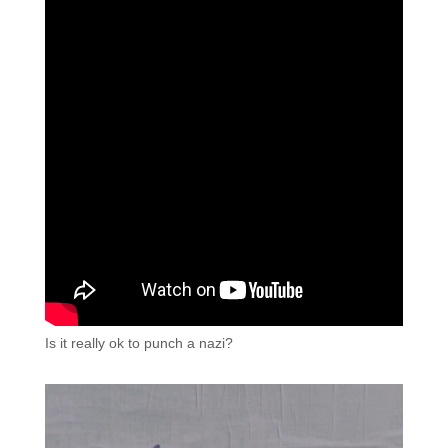
Is it really ok to punch a nazi?