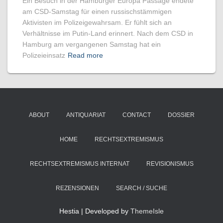
Ein Besuch in der Hamburger Europa Passage endete
am CSD-Samstag für einen russischstämmigen
Aktivisten im Polizeigewahrsam. Er fühlt sich an
Verhältnisse im Putin-Land erinnert. Nach dem CSD in
Hamburg am vergangenen Samstag hat ein
Polizeieinsatz
Read more
ABOUT
ANTIQUARIAT
CONTACT
DOSSIER
HOME
RECHTSEXTREMISMUS
RECHTSEXTREMISMUS INTERNAT
REVISIONISMUS
REZENSIONEN
SEARCH / SUCHE
Hestia | Developed by
ThemeIsle