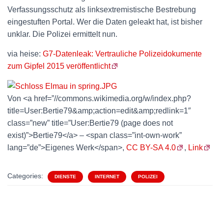
Verfassungsschutz als linksextremistische Bestrebung
eingestuften Portal. Wer die Daten geleakt hat, ist bisher
unklar. Die Polizei ermittelt nun.
via heise:
G7-Datenleak: Vertrauliche Polizeidokumente
zum Gipfel 2015 veröffentlicht
Von <a href=”//commons.wikimedia.org/w/index.php?
title=User:Bertie79&amp;action=edit&amp;redlink=1″
class=”new” title=”User:Bertie79 (page does not
exist)”>Bertie79</a> – <span class=”int-own-work”
lang=”de”>Eigenes Werk</span>,
CC BY-SA 4.0
,
Link
Categories:
DIENSTE
INTERNET
POLIZEI