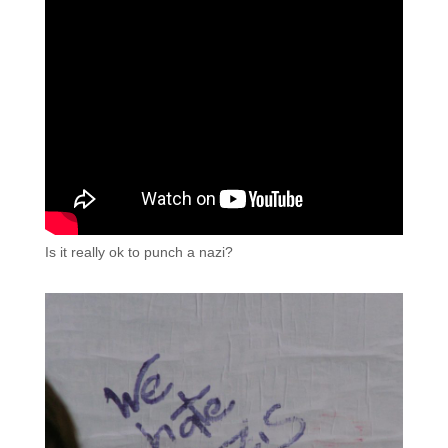
Is it really ok to punch a nazi?