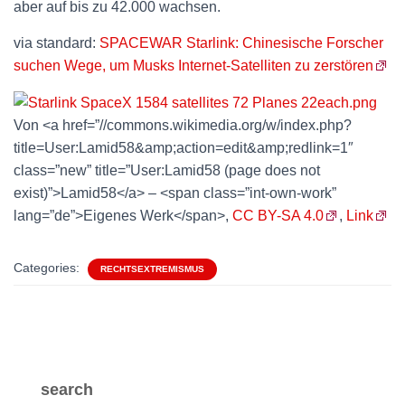
aber auf bis zu 42.000 wachsen.
via standard:
SPACEWAR Starlink: Chinesische Forscher
suchen Wege, um Musks Internet-Satelliten zu zerstören
Von <a href=”//commons.wikimedia.org/w/index.php?
title=User:Lamid58&amp;action=edit&amp;redlink=1″
class=”new” title=”User:Lamid58 (page does not
exist)”>Lamid58</a> – <span class=”int-own-work”
lang=”de”>Eigenes Werk</span>,
CC BY-SA 4.0
,
Link
Categories:
RECHTSEXTREMISMUS
search