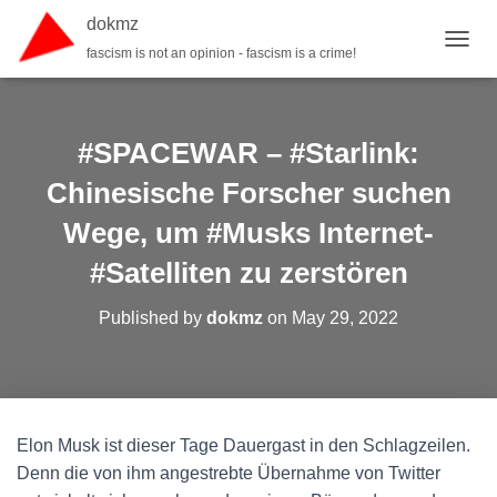
dokmz
fascism is not an opinion - fascism is a crime!
TOGGL
#SPACEWAR – #Starlink:
Chinesische Forscher suchen
Wege, um #Musks Internet-
#Satelliten zu zerstören
Published by
dokmz
on
May 29, 2022
Elon Musk ist dieser Tage Dauergast in den Schlagzeilen.
Denn die von ihm angestrebte Übernahme von Twitter