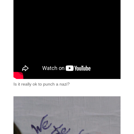
Is it really ok to punch a nazi?