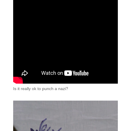
Is it really ok to punch a nazi?