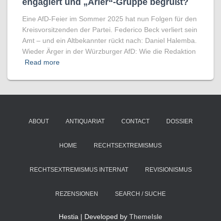
engagiert und „Arier“-Gruppe begrüßt?
Eine AfD-Feier im Sommer 2025 hat nun Folgen für den
Kreisvorsitzenden der Partei. Federico Beck verliert sein
Amt – und ein Altbekannter rückt nach: Daniel Halemba.
Wieder Ärger in der Würzburger AfD: Wie die Redaktion
Read more
ABOUT
ANTIQUARIAT
CONTACT
DOSSIER
HOME
RECHTSEXTREMISMUS
RECHTSEXTREMISMUS INTERNAT
REVISIONISMUS
REZENSIONEN
SEARCH / SUCHE
Hestia | Developed by
ThemeIsle