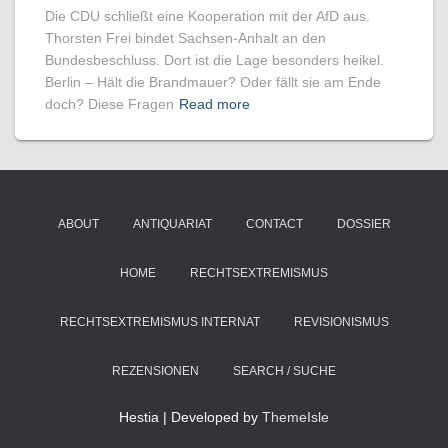
Die CDU schließt eine Kooperation mit der AfD aus.
Thorsten Frei bindet Sachsen-Anhalt an den
Bundesbeschluss. Dort ist die Lage besonders heikel.
Berlin – Hält die Brandmauer? Oder fällt sie am Ende
doch? Diese Fragen
Read more
ABOUT
ANTIQUARIAT
CONTACT
DOSSIER
HOME
RECHTSEXTREMISMUS
RECHTSEXTREMISMUS INTERNAT
REVISIONISMUS
REZENSIONEN
SEARCH / SUCHE
Hestia | Developed by
ThemeIsle