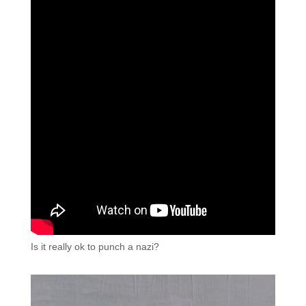
Is it really ok to punch a nazi?