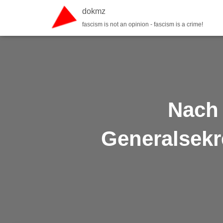
dokmz
fascism is not an opinion - fascism is a crime!
Nach
Generalsekr