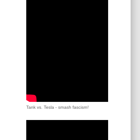
Tank vs. Tesla - smash fascism!